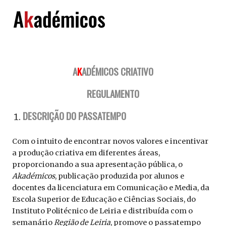
Skip
to
content
A
K
ADÉMICOS CRIATIVO
REGULAMENTO
DESCRIÇÃO DO PASSATEMPO
Com o intuito de encontrar novos valores e incentivar
a produção criativa em diferentes áreas,
proporcionando a sua apresentação pública, o
Akadémicos
, publicação produzida por alunos e
docentes da licenciatura em Comunicação e Media, da
Escola Superior de Educação e Ciências Sociais, do
Instituto Politécnico de Leiria e distribuída com o
semanário
Região de Leiria
, promove o passatempo