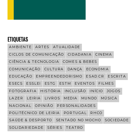
ETIQUETAS
AMBIENTE
ARTES
ATUALIDADE
CICLOS DE COMUNICAÇÃO
CIDADANIA
CINEMA
CIÊNCIA & TECNOLOGIA
COMES & BEBES
COMUNICAÇÃO
CULTURA
DANÇA
ECONOMIA
EDUCAÇÃO
EMPREENDEDORISMO
ESAD.CR
ESCRITA
ESECS
ESSLEI
ESTG
ESTM
EVENTOS
FILMES
FOTOGRAFIA
HISTÓRIA
INCLUSÃO
INÍCIO
JOGOS
LAZER
LEIRIA
LIVROS
MEDIA
MUNDO
MÚSICA
NACIONAL
OPINIÃO
PERSONALIDADES
POLITÉCNICO DE LEIRIA
PORTUGAL
RHCO
SAÚDE & DESPORTO
SENTADO NO MOCHO
SOCIEDADE
SOLIDARIEDADE
SÉRIES
TEATRO