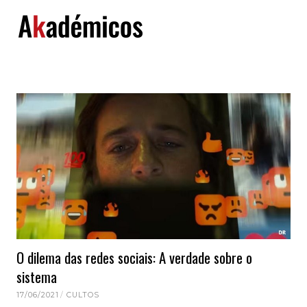
Skip
to
content
O dilema das redes sociais: A verdade sobre o
sistema
17/06/2021
CULTOS