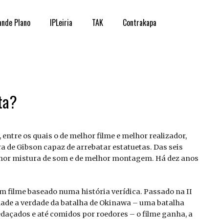
ande Plano
IPLeiria
TAK
Contrakapa
ta?
entre os quais o de melhor filme e melhor realizador,
 de Gibson capaz de arrebatar estatuetas. Das seis
hor mistura de som e de melhor montagem. Há dez anos
m filme baseado numa história verídica. Passado na II
idade a verdade da batalha de Okinawa – uma batalha
daçados e até comidos por roedores – o filme ganha, a