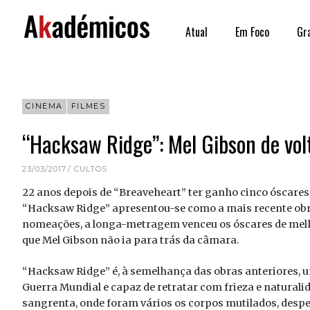
Skip
to
Atual
Em Foco
Gr
content
CINEMA
FILMES
“Hacksaw Ridge”: Mel Gibson de vol
23/03/2017
CULTOS
22 anos depois de “Breaveheart” ter ganho cinco óscares, 
“Hacksaw Ridge” apresentou-se como a mais recente obra
nomeações, a longa-metragem venceu os óscares de mel
que Mel Gibson não ia para trás da câmara.
“Hacksaw Ridge” é, à semelhança das obras anteriores, u
Guerra Mundial e capaz de retratar com frieza e natural
sangrenta, onde foram vários os corpos mutilados, despe