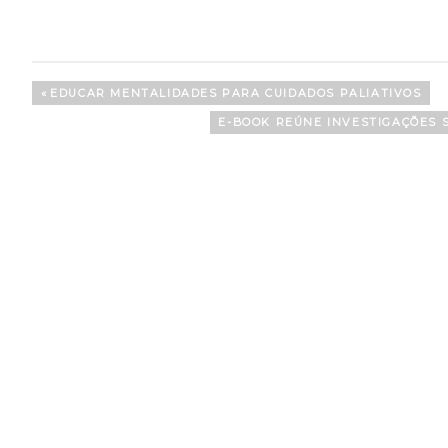
Navegação
PREVIOUS
EDUCAR MENTALIDADES PARA CUIDADOS PALIATIVOS
POST:
de
NEXT
E-BOOK REÚNE INVESTIGAÇÕES 
POST:
artigos