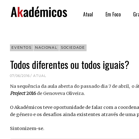
Skip
to
Atual
Em Foco
Gr
content
EVENTOS
NACIONAL
SOCIEDADE
Todos diferentes ou todos iguais?
07/06/2016
ATUAL
Na sequência da aula aberta do passado dia 7 de abril, o 
Project
2016
de Genoveva Oliveira.
O Akadémicos teve oportunidade de falar com a coordena
de género e os desafios ainda existentes através de uma p
Sintonizem-se.