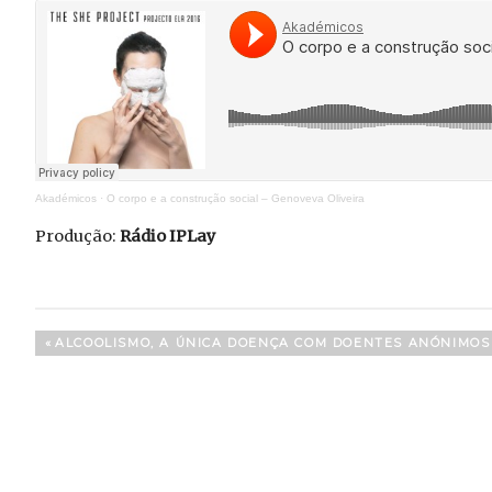
Akadémicos
·
O corpo e a construção social – Genoveva Oliveira
Produção:
Rádio IPLay
Navegação
PREVIOUS
ALCOOLISMO, A ÚNICA DOENÇA COM DOENTES ANÓNIMOS
POST:
de
artigos