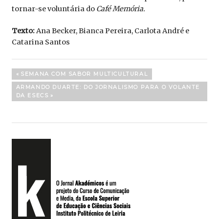
tornar-se voluntária do
Café Memória.
Texto:
Ana Becker, Bianca Pereira, Carlota André e
Catarina Santos
Navegação
PREVIOUS
SEMANA COM SABOR MULTICULTURAL
POST:
de
NEXT
ARMANDO DUARTE: DO JORNALISMO PARA O VOLANTE
POST:
DA ESECS
artigos