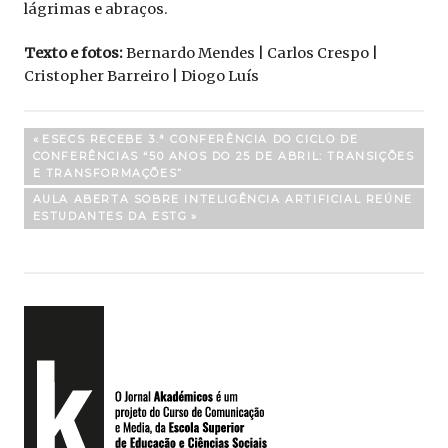
lágrimas e abraços.
Texto e fotos:
Bernardo Mendes | Carlos Crespo |
Cristopher Barreiro | Diogo Luís
Navegação
PREVIOUS
ESECS RECEBE 3.ª CONFERÊNCIA DO CICLO DE
POST:
CONFERÊNCIAS “50 ANOS DO 25 DE ABRIL: TRANSIÇÕES
de
E TRANSFORMAÇÕES”
artigos
NEXT
AULA ABERTA SOBRE INTELIGÊNCIA ARTIFICIAL REÚNE
POST:
ESTUDANTES DA ESTG