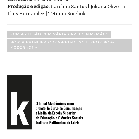
Produção e edição:
Carolina Santos | Juliana Oliveira |
Lluis Hernandez | Tetiana Boichuk
Navegação
PREVIOUS
UM ARTESÃO COM VÁRIAS ARTES NAS MÃOS
POST:
de
NEXT
NÓS: A PRIMEIRA OBRA-PRIMA DO TERROR PÓS-
POST:
MODERNO?
artigos