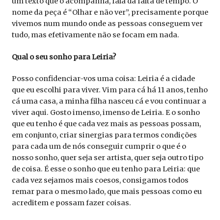
um texto que o acompanha, fala da falta de tempo. O
nome da peça é “Olhar e não ver”, precisamente porque
vivemos num mundo onde as pessoas conseguem ver
tudo, mas efetivamente não se focam em nada.
Qual o seu sonho para Leiria?
Posso confidenciar-vos uma coisa: Leiria é a cidade
que eu escolhi para viver. Vim para cá há 11 anos, tenho
cá uma casa, a minha filha nasceu cá e vou continuar a
viver aqui. Gosto imenso, imenso de Leiria. E o sonho
que eu tenho é que cada vez mais as pessoas possam,
em conjunto, criar sinergias para termos condições
para cada um de nós conseguir cumprir o que é o
nosso sonho, quer seja ser artista, quer seja outro tipo
de coisa. É esse o sonho que eu tenho para Leiria: que
cada vez sejamos mais coesos, consigamos todos
remar para o mesmo lado, que mais pessoas como eu
acreditem e possam fazer coisas.