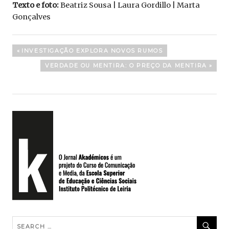
Texto e foto:
Beatriz Sousa | Laura Gordillo | Marta
Gonçalves
Navegação
PREVIOUS
INVESTIGAÇÃO EXPLORA NOVOS RUMOS
POST:
de
NEXT
VERDADE OU MENTIRA: O PREÇO DA MENTIRA
POST:
artigos