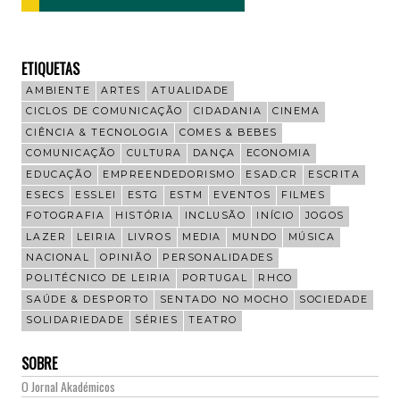
ETIQUETAS
AMBIENTE
ARTES
ATUALIDADE
CICLOS DE COMUNICAÇÃO
CIDADANIA
CINEMA
CIÊNCIA & TECNOLOGIA
COMES & BEBES
COMUNICAÇÃO
CULTURA
DANÇA
ECONOMIA
EDUCAÇÃO
EMPREENDEDORISMO
ESAD.CR
ESCRITA
ESECS
ESSLEI
ESTG
ESTM
EVENTOS
FILMES
FOTOGRAFIA
HISTÓRIA
INCLUSÃO
INÍCIO
JOGOS
LAZER
LEIRIA
LIVROS
MEDIA
MUNDO
MÚSICA
NACIONAL
OPINIÃO
PERSONALIDADES
POLITÉCNICO DE LEIRIA
PORTUGAL
RHCO
SAÚDE & DESPORTO
SENTADO NO MOCHO
SOCIEDADE
SOLIDARIEDADE
SÉRIES
TEATRO
SOBRE
O Jornal Akadémicos