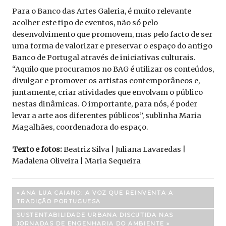
Para o Banco das Artes Galeria, é muito relevante
acolher este tipo de eventos, não só pelo
desenvolvimento que promovem, mas pelo facto de ser
uma forma de valorizar e preservar o espaço do antigo
Banco de Portugal através de iniciativas culturais.
“Aquilo que procuramos no BAG é utilizar os conteúdos,
divulgar e promover os artistas contemporâneos e,
juntamente, criar atividades que envolvam o público
nestas dinâmicas. O importante, para nós, é poder
levar a arte aos diferentes públicos”, sublinha Maria
Magalhães, coordenadora do espaço.
Texto e fotos:
Beatriz Silva | Juliana Lavaredas |
Madalena Oliveira | Maria Sequeira
Navegação
PREVIOUS
ANA LUA CAIANO: A VOZ QUE REINVENTA A
POST:
TRADIÇÃO PORTUGUESA
de
NEXT
SUSTENTABILIDADE URBANA DISCUTIDA NAS
artigos
POST:
JORNADAS DE ENGENHARIA DO AMBIENTE