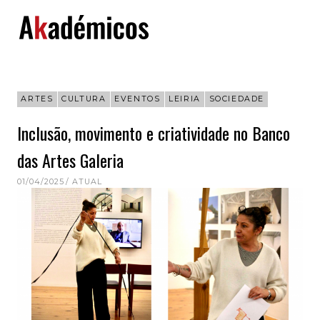
Skip
to
content
ARTES
CULTURA
EVENTOS
LEIRIA
SOCIEDADE
Inclusão, movimento e criatividade no Banco
das Artes Galeria
01/04/2025
ATUAL