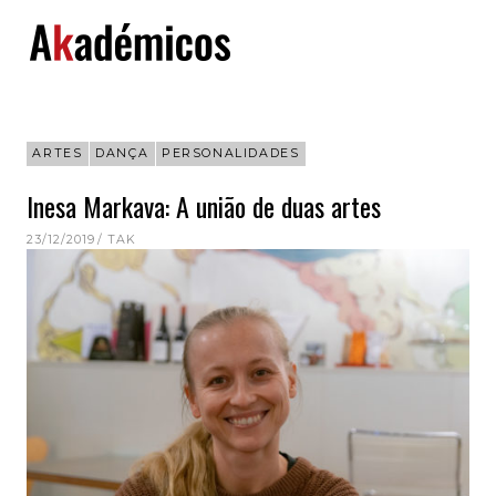
Skip
to
content
ARTES
DANÇA
PERSONALIDADES
Inesa Markava: A união de duas artes
23/12/2019
TAK