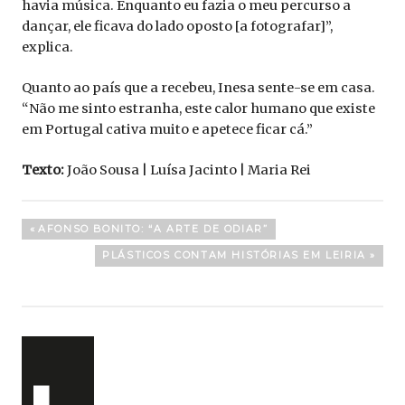
havia música. Enquanto eu fazia o meu percurso a
dançar, ele ficava do lado oposto [a fotografar]”,
explica.
Quanto ao país que a recebeu, Inesa sente-se em casa.
“Não me sinto estranha, este calor humano que existe
em Portugal cativa muito e apetece ficar cá.”
Texto:
João Sousa | Luísa Jacinto | Maria Rei
Navegação
PREVIOUS
AFONSO BONITO: “A ARTE DE ODIAR”
POST:
de
NEXT
PLÁSTICOS CONTAM HISTÓRIAS EM LEIRIA
POST:
artigos