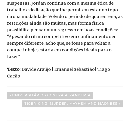
suspensas, Jordan continua com a mesma ética de
trabalho e dedicação que lhe permitem estar no topo
da sua modalidade. Volvido o período de quarentena, as
restrições ainda são muitas, mas forma física
possibilita pensar num regresso em boas condições:
“Apesar do ritmo competitivo em confinamento ser
sempre diferente, acho que, se fosse para voltar a
competir hoje, estaria em condições ideais para o
fazer”.
Texto:
Davide Araújo | Emanuel Sebastião| Tiago
Cação
Navegação
PREVIOUS
UNIVERSITÁRIOS CONTRA A PANDEMIA
POST:
de
NEXT
TIGER KING: MURDER, MAYHEM AND MADNESS
POST:
artigos