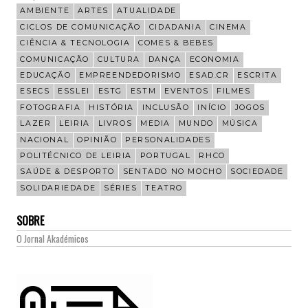
AMBIENTE
ARTES
ATUALIDADE
CICLOS DE COMUNICAÇÃO
CIDADANIA
CINEMA
CIÊNCIA & TECNOLOGIA
COMES & BEBES
COMUNICAÇÃO
CULTURA
DANÇA
ECONOMIA
EDUCAÇÃO
EMPREENDEDORISMO
ESAD.CR
ESCRITA
ESECS
ESSLEI
ESTG
ESTM
EVENTOS
FILMES
FOTOGRAFIA
HISTÓRIA
INCLUSÃO
INÍCIO
JOGOS
LAZER
LEIRIA
LIVROS
MEDIA
MUNDO
MÚSICA
NACIONAL
OPINIÃO
PERSONALIDADES
POLITÉCNICO DE LEIRIA
PORTUGAL
RHCO
SAÚDE & DESPORTO
SENTADO NO MOCHO
SOCIEDADE
SOLIDARIEDADE
SÉRIES
TEATRO
SOBRE
O Jornal Akadémicos