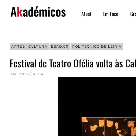
Skip
to
Atual
Em Foco
Gr
content
ARTES
CULTURA
ESAD.CR
POLITÉCNICO DE LEIRIA
Festival de Teatro Ofélia volta às C
09/05/2022
ATUAL