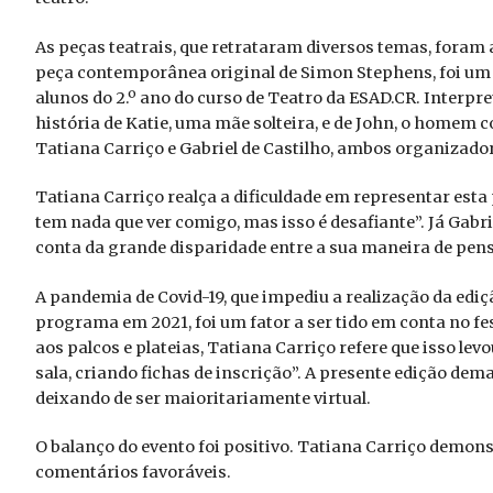
As peças teatrais, que retrataram diversos temas, foram 
peça contemporânea original de Simon Stephens, foi um 
alunos do 2.º ano do curso de Teatro da ESAD.CR. Interpr
história de Katie, uma mãe solteira, e de John, o homem 
Tatiana Carriço e Gabriel de Castilho, ambos organizadore
Tatiana Carriço realça a dificuldade em representar est
tem nada que ver comigo, mas isso é desafiante”. Já Gabrie
conta da grande disparidade entre a sua maneira de pen
A pandemia de Covid-19, que impediu a realização da ediç
programa em 2021, foi um fator a ser tido em conta no fes
aos palcos e plateias, Tatiana Carriço refere que isso le
sala, criando fichas de inscrição”. A presente edição dema
deixando de ser maioritariamente virtual.
O balanço do evento foi positivo. Tatiana Carriço demons
comentários favoráveis.