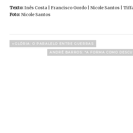
Texto:
Inês Costa | Francisco Gordo | Nicole Santos | Tif
Foto:
Nicole Santos
Navegação
PREVIOUS
GLÓRIA: O PARALELO ENTRE GUERRAS
POST:
de
NEXT
ANDRÉ BARROS: “A FORMA COMO DESCU
POST:
artigos