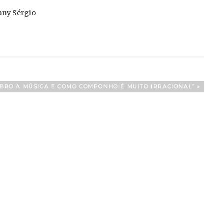
fany Sérgio
BRO A MÚSICA E COMO COMPONHO É MUITO IRRACIONAL”