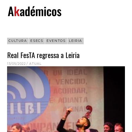
Skip
to
content
CULTURA
ESECS
EVENTOS
LEIRIA
Real FesTA regressa a Leiria
13/05/2022
ATUAL