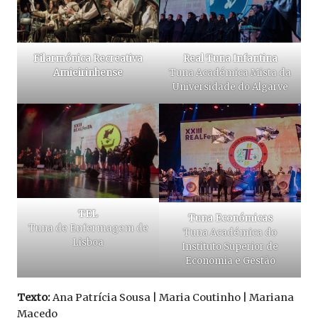
Filarmónica Recreativa
Real Tuna Infantina
Amieirinhense
Tuna Académica Mista da
Universidade do Algarve
TEL
Tuna Económicas
Tuna de Enfermagem de
Tuna Académica do
Lisboa
Instituto Superior de
Economia e Gestão
Texto:
Ana Patrícia Sousa | Maria Coutinho | Mariana
Macedo