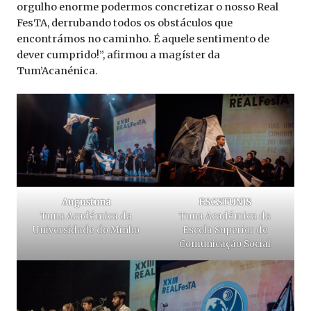
orgulho enorme podermos concretizar o nosso Real
FesTA, derrubando todos os obstáculos que
encontrámos no caminho. É aquele sentimento de
dever cumprido!”, afirmou a magíster da
Tum’Acanénica.
Augustuna
ESCSTUNIS
Tuna Académica da
Tuna Académica da
Universidade do Minho
Escola Superior de
Comunicação Social