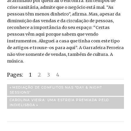
acarinhado por quem ali o encontra. Em tempos de
crise sanitária, admite que o negócio está mal. “As
pessoas têm menos dinheiro”, afirma. Mas, apesar da
diminuição das vendas e da circulação de pessoas,
reconhece a importância do seu espaço: “Certas
pessoas vêm aqui porque sabem que vendo
instrumentos. Aluguei a casa que tinha com este tipo
de artigos e trouxe-os para aqui”. A Garrafeira Ferreira
não vive somente de vendas, também de cultura. A
música.
Pages:
1
2
3
4
Navegação
PREVIOUS
MEDIAÇÃO DE CONFLITOS NAS “DAY & NIGHT
POST:
SESSIONS”
de
NEXT
CAROLINA VIEIRA: UMA ESTREIA PREMIADA PELO
artigos
POST:
INDIELISBOA