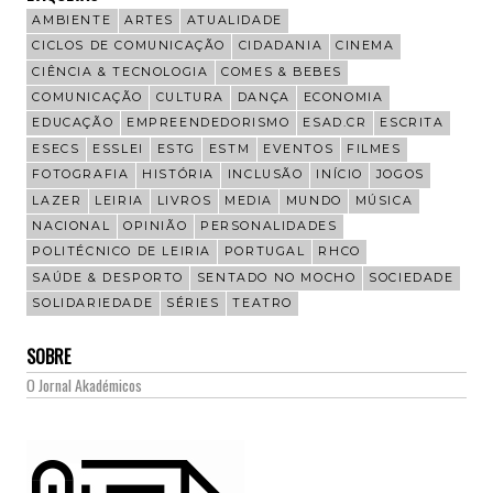
AMBIENTE
ARTES
ATUALIDADE
CICLOS DE COMUNICAÇÃO
CIDADANIA
CINEMA
CIÊNCIA & TECNOLOGIA
COMES & BEBES
COMUNICAÇÃO
CULTURA
DANÇA
ECONOMIA
EDUCAÇÃO
EMPREENDEDORISMO
ESAD.CR
ESCRITA
ESECS
ESSLEI
ESTG
ESTM
EVENTOS
FILMES
FOTOGRAFIA
HISTÓRIA
INCLUSÃO
INÍCIO
JOGOS
LAZER
LEIRIA
LIVROS
MEDIA
MUNDO
MÚSICA
NACIONAL
OPINIÃO
PERSONALIDADES
POLITÉCNICO DE LEIRIA
PORTUGAL
RHCO
SAÚDE & DESPORTO
SENTADO NO MOCHO
SOCIEDADE
SOLIDARIEDADE
SÉRIES
TEATRO
SOBRE
O Jornal Akadémicos